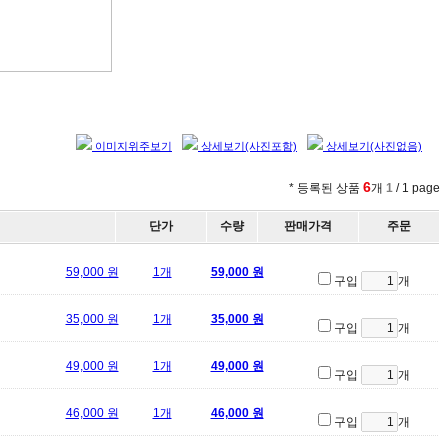
이미지위주보기
상세보기(사진포함)
상세보기(사진없음)
6
* 등록된 상품
개
1
/ 1 page
단가
수량
판매가격
주문
59,000 원
1개
59,000 원
구입
개
35,000 원
1개
35,000 원
구입
개
49,000 원
1개
49,000 원
구입
개
46,000 원
1개
46,000 원
구입
개