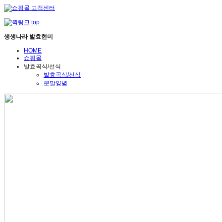
생생나라 발효현미
HOME
쇼핑몰
발효곡식/선식
발효곡식/선식
분말양념