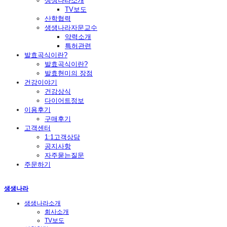
생생나라소개
TV보도
산학협력
생생나라자문교수
약력소개
특허관련
발효곡식이란?
발효곡식이란?
발효현미의 장점
건강이야기
건강상식
다이어트정보
이용후기
구매후기
고객센터
1:1고객상담
공지사항
자주묻는질문
주문하기
생생나라
생생나라소개
회사소개
TV보도