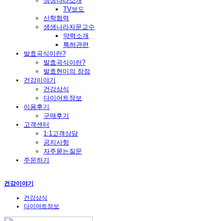
생생나라소개
TV보도
산학협력
생생나라자문교수
약력소개
특허관련
발효곡식이란?
발효곡식이란?
발효현미의 장점
건강이야기
건강상식
다이어트정보
이용후기
구매후기
고객센터
1:1고객상담
공지사항
자주묻는질문
주문하기
건강이야기
건강상식
다이어트정보