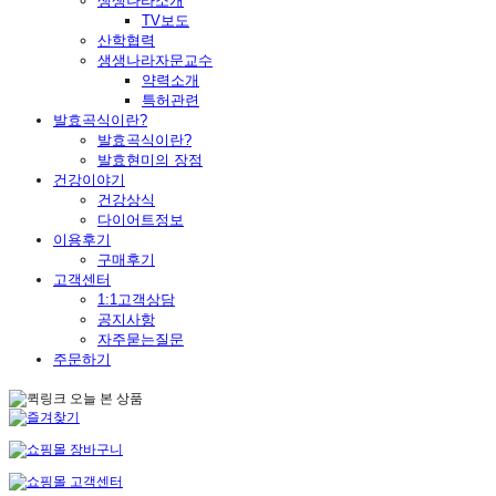
생생나라소개
TV보도
산학협력
생생나라자문교수
약력소개
특허관련
발효곡식이란?
발효곡식이란?
발효현미의 장점
건강이야기
건강상식
다이어트정보
이용후기
구매후기
고객센터
1:1고객상담
공지사항
자주묻는질문
주문하기