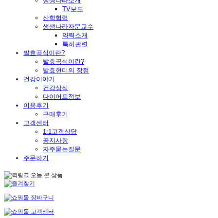
생생나라소개
TV보도
산학협력
생생나라자문교수
약력소개
특허관련
발효곡식이란?
발효곡식이란?
발효현미의 장점
건강이야기
건강상식
다이어트정보
이용후기
구매후기
고객센터
1:1고객상담
공지사항
자주묻는질문
주문하기