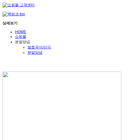
상세보기
HOME
쇼핑몰
분말양념
발효곡식/선식
분말양념