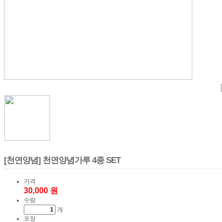
[천연양념] 천연양념가루 4종 SET
가격
30,000 원
수량
개
포장