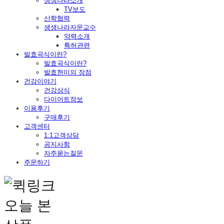
생생나라소개
TV보도
산학협력
생생나라자문교수
약력소개
특허관련
발효곡식이란?
발효곡식이란?
발효현미의 장점
건강이야기
건강상식
다이어트정보
이용후기
구매후기
고객센터
1:1고객상담
공지사항
자주묻는질문
주문하기