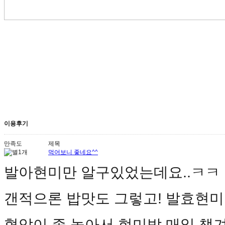
이용후기
만족도
제목
먹어보니 좋네요^^
발아현미만 알구있었는데요..ㅋㅋ
갠적으론 밥맛도 그렇고! 발효현
혈압이 좀 높아서 현미밥 매일 챙