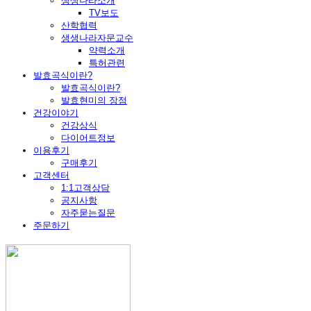
생생나라소개
TV보도
산학협력
생생나라자문교수
약력소개
특허관련
발효곡식이란?
발효곡식이란?
발효현미의 장점
건강이야기
건강상식
다이어트정보
이용후기
구매후기
고객센터
1:1고객상담
공지사항
자주묻는질문
주문하기