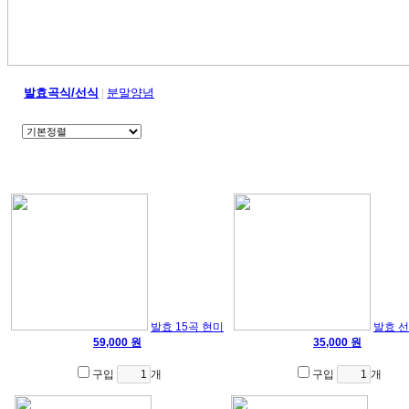
발효곡식/선식
분말양념
|
발효 15곡 현미
발효 선
59,000 원
35,000 원
구입
개
구입
개